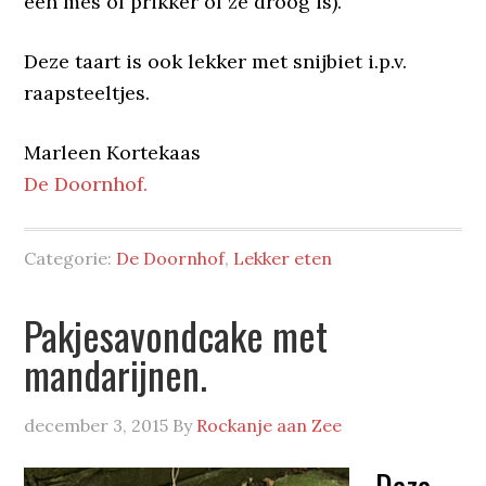
een mes of prikker of ze droog is).
Deze taart is ook lekker met snijbiet i.p.v.
raapsteeltjes.
Marleen Kortekaas
De Doornhof.
Categorie:
De Doornhof
,
Lekker eten
Pakjesavondcake met
mandarijnen.
december 3, 2015
By
Rockanje aan Zee