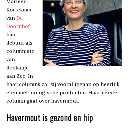
Marleen
Kortekaas
van
De
Doornhof
haar
debuut als
columniste
van
Rockanje
aan Zee. In
haar columns zal zij vooral ingaan op heerlijk
eten met biologische producten. Haar eerste
column gaat over havermout.
Havermout is gezond en hip