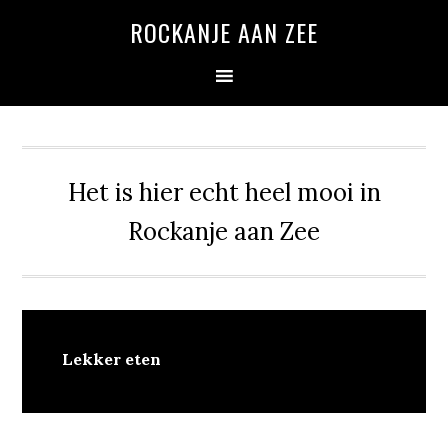
Spring
Door
Spring
ROCKANJE AAN ZEE
naar
naar
naar
de
de
de
hoofdnavigatie
hoofd
eerste
inhoud
sidebar
Het is hier echt heel mooi in
Rockanje aan Zee
Lekker eten