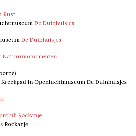
a Rust
nluchtmuseum
De Duinhuisjes
htmuseum
De Duinhuisjes
ter Natuurmonumenten
oorne)
isje Kreekpad in Openluchtmuseum De Duinhuisjes
ne
orclub Rockanje
ds
Rockanje