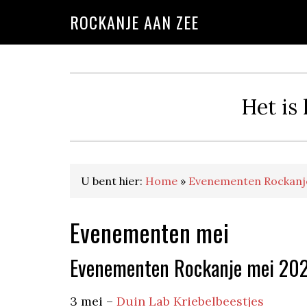
Spring
Door
Spring
ROCKANJE AAN ZEE
naar
naar
naar
de
de
de
hoofdnavigatie
hoofd
eerste
inhoud
sidebar
Het is
U bent hier:
Home
»
Evenementen Rockanj
Evenementen mei
Evenementen Rockanje mei 20
3 mei –
Duin Lab Kriebelbeestjes