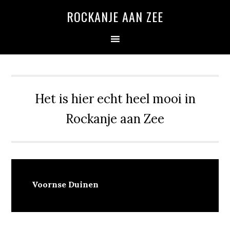
Spring
Door
Spring
ROCKANJE AAN ZEE
naar
naar
naar
de
de
de
hoofdnavigatie
hoofd
eerste
inhoud
sidebar
Het is hier echt heel mooi in
Rockanje aan Zee
Voornse Duinen