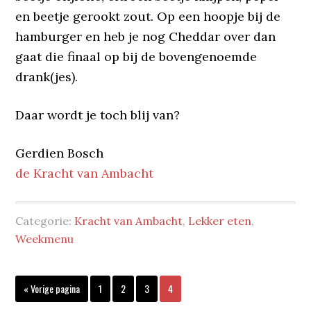
en beetje gerookt zout. Op een hoopje bij de
hamburger en heb je nog Cheddar over dan
gaat die finaal op bij de bovengenoemde
drank(jes).
Daar wordt je toch blij van?
Gerdien Bosch
de Kracht van Ambacht
Categorie:
Kracht van Ambacht
,
Lekker eten
,
Weekmenu
Ga
Pagina
Pagina
Pagina
Pagina
«
Vorige pagina
1
2
3
4
naar