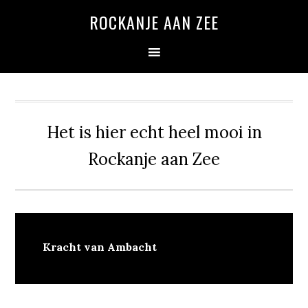
Spring
Door
Spring
ROCKANJE AAN ZEE
naar
naar
naar
de
de
de
hoofdnavigatie
hoofd
eerste
inhoud
sidebar
Het is hier echt heel mooi in
Rockanje aan Zee
Kracht van Ambacht