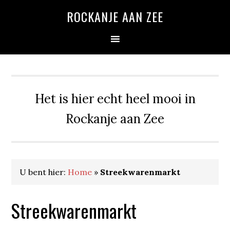
Spring
Door
Spring
ROCKANJE AAN ZEE
naar
naar
naar
de
de
de
hoofdnavigatie
hoofd
eerste
inhoud
sidebar
Het is hier echt heel mooi in
Rockanje aan Zee
U bent hier:
Home
»
Streekwarenmarkt
Streekwarenmarkt