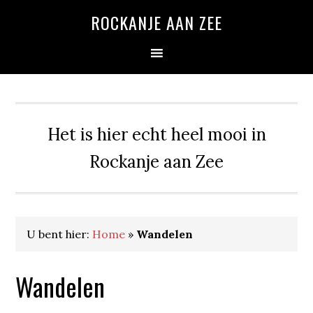
Spring
Door
Spring
ROCKANJE AAN ZEE
naar
naar
naar
de
de
de
hoofdnavigatie
hoofd
eerste
inhoud
sidebar
Het is hier echt heel mooi in
Rockanje aan Zee
U bent hier:
Home
»
Wandelen
Wandelen