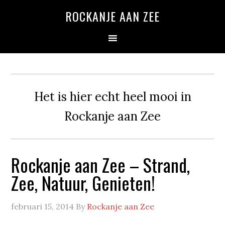
Spring
Door
Spring
ROCKANJE AAN ZEE
naar
naar
naar
de
de
de
hoofdnavigatie
hoofd
eerste
inhoud
sidebar
Het is hier echt heel mooi in
Rockanje aan Zee
Rockanje aan Zee – Strand,
Zee, Natuur, Genieten!
februari 15, 2014
By
Rockanje aan Zee