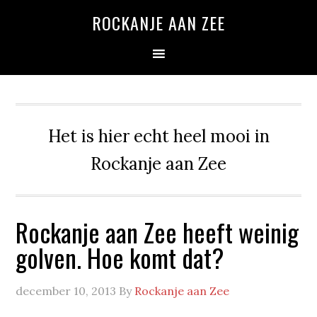
Spring
Door
Spring
ROCKANJE AAN ZEE
naar
naar
naar
de
de
de
hoofdnavigatie
hoofd
eerste
inhoud
sidebar
Het is hier echt heel mooi in
Rockanje aan Zee
Rockanje aan Zee heeft weinig
golven. Hoe komt dat?
december 10, 2013
By
Rockanje aan Zee