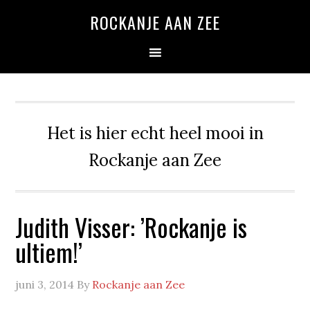
Spring
Door
Spring
ROCKANJE AAN ZEE
naar
naar
naar
de
de
de
hoofdnavigatie
hoofd
eerste
inhoud
sidebar
Het is hier echt heel mooi in
Rockanje aan Zee
Judith Visser: ’Rockanje is
ultiem!’
juni 3, 2014
By
Rockanje aan Zee